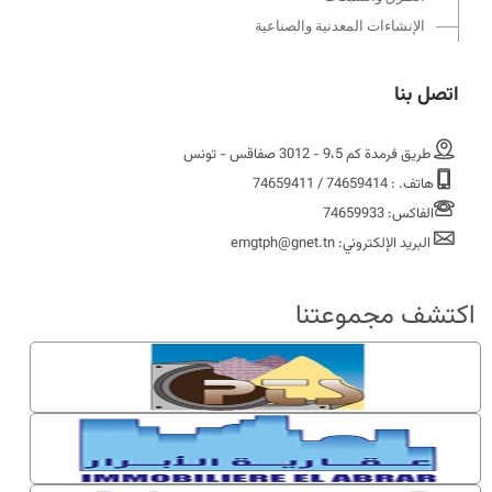
الإنشاءات المعدنية والصناعية
اتصل بنا
طريق ڨرمدة كم 9،5 - 3012 صفاقس - تونس
هاتف. : 74659414 / 74659411
الفاكس: 74659933
البريد الإلكتروني: emgtph@gnet.tn
اكتشف مجموعتنا